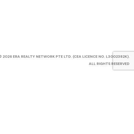
© 2026 ERA REALTY NETWORK PTE LTD. (CEA LICENCE NO. L3002382K).
ALL RIGHTS RESERVED